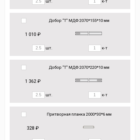
шт.
к-т
Добор "Т" МДФ 2070*155*10 мм
1 010 ₽
шт.
к-т
Добор "Т" МДФ 2070*220*10 мм
1 362 ₽
шт.
к-т
Притворная планка 2000*30*6 мм
328 ₽