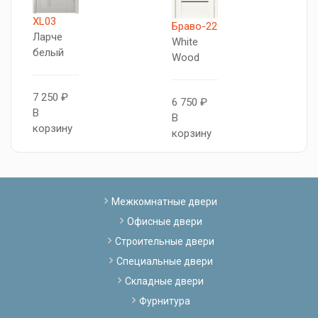
XL03
Браво-22
Б
Ларче
White
B
белый
Wood
V
7 250 ₽
6 750 ₽
6
В
В
В
корзину
корзину
к
Межкомнатные двери
Офисные двери
Строительные двери
Специальные двери
Складные двери
Фурнитура