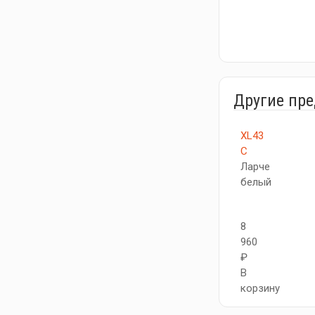
Другие пр
XL43
C
Ларче
белый
8
960
₽
В
корзину