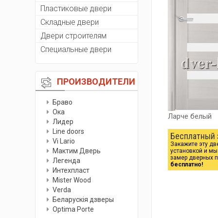
Пластиковые двери
Складные двери
Двери строителям
Специальные двери
ПРОИЗВОДИТЕЛИ
Браво
Ока
Ларче белый
Лидер
Line doors
Бесплатный 
Vi Lario
Закажите эту дв
Мактим Дверь
установкой и м
замер дверных 
Легенда
бесплатно!
Интехпласт
Мister Wood
Verda
Беларускiя дзверы
Optima Porte