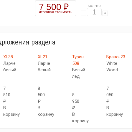
7 500 ₽
кол-во
итоговая стоимость
едложения раздела
XL38
XL21
Турин
Браво-23
Ларче
Ларче
508
White
белый
белый
Белый
Wood
лед
7
8
7
810
500
8
050
₽
₽
950
₽
В
В
₽
В
корзину
корзину
В
корзину
корзину