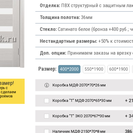
Отделка:
ПВХ структурный с защитным лак
Толщина полотна:
36мм
Стекло:
Сатинато белое (бронза +400 руб.;
Нестандартные размеры:
+50% к стоимост
Доп. опции:
Принимаем заказы на врезку ф
Размер:
400*2000
550*1900
600*1900
замер!
Коробка МДФ 2070*70*26 мм
ерь с
ы сделаем
проёмов
+
21
Коробка "Т" МДФ 2070*65*30 мм
+
34
Коробка "Т" ЭКО 2070*67*30 мм
386
Наличник МДФ 2150*70*8 мм