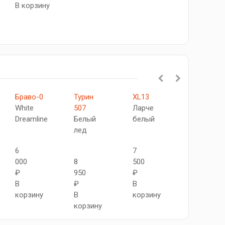
В корзину
Браво-0
Турин
XL13
Турин
White
507
Ларче
506
Dreamline
Белый
белый
Белый
лед
лед
6
7
000
8
500
8
₽
950
₽
950
В
₽
В
₽
корзину
В
корзину
В
корзину
корзину