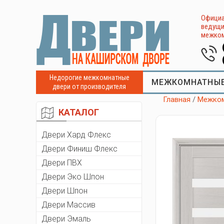
Официа
ведущи
межком
Недорогие межкомнатные
МЕЖКОМНАТНЫЕ
двери от производителя
Главная
/
Межком
КАТАЛОГ
Двери Хард Флекс
Двери Финиш Флекс
Двери ПВХ
Двери Эко Шпон
Двери Шпон
Двери Массив
Двери Эмаль