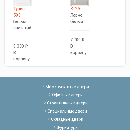
Турин
XL25
П
505
Ларче
W
Белый
белый
W
снежный
7 700 ₽
9
9 350 ₽
В
В
В
корзину
к
корзину
Межкомнатные двери
Офисные двери
Строительные двери
Специальные двери
Складные двери
Фурнитура