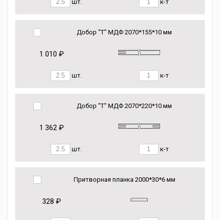
шт.
к-т
Добор "Т" МДФ 2070*155*10 мм
1 010 ₽
шт.
к-т
Добор "Т" МДФ 2070*220*10 мм
1 362 ₽
шт.
к-т
Притворная планка 2000*30*6 мм
328 ₽