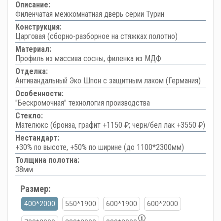
Описание:
Филенчатая межкомнатная дверь серии Турин
Конструкция:
Царговая (сборно-разборное на стяжках полотно)
Материал:
Профиль из массива сосны, филенка из МДФ
Отделка:
Антивандальный Эко Шпон с защитным лаком (Германия)
Особенности:
"Бескромочная" технология производства
Стекло:
Мателюкс (бронза, графит +1150 ₽; черн/бел лак +3550 ₽)
Нестандарт:
+30% по высоте, +50% по ширине (до 1100*2300мм)
Толщина полотна:
38мм
Размер:
400*2000
550*1900
600*1900
600*2000