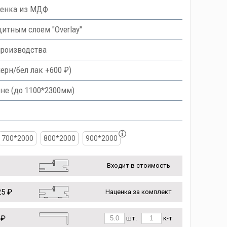
ленка из МДФ
тным слоем "Overlay"
производства
ерн/бел лак +600 ₽)
не (до 1100*2300мм)
700*2000
800*2000
900*2000
Входит в стоимость
5 ₽
Наценка за комплект
 ₽
шт.
к-т