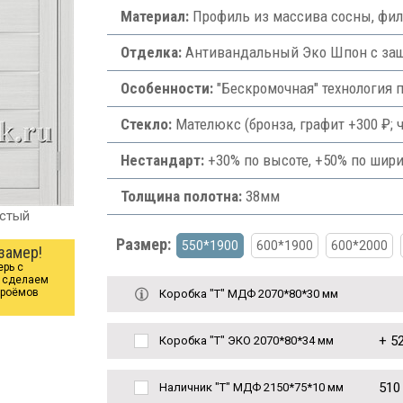
Материал:
Профиль из массива сосны, фи
Отделка:
Антивандальный Эко Шпон с защи
Особенности:
"Бескромочная" технология 
Стекло:
Мателюкс (бронза, графит +300 ₽; ч
Нестандарт:
+30% по высоте, +50% по шири
Толщина полотна:
38мм
истый
Размер:
550*1900
600*1900
600*2000
замер!
ерь с
ы сделаем
проёмов
Коробка "Т" МДФ 2070*80*30 мм
+
52
Коробка "Т" ЭКО 2070*80*34 мм
510
Наличник "Т" МДФ 2150*75*10 мм