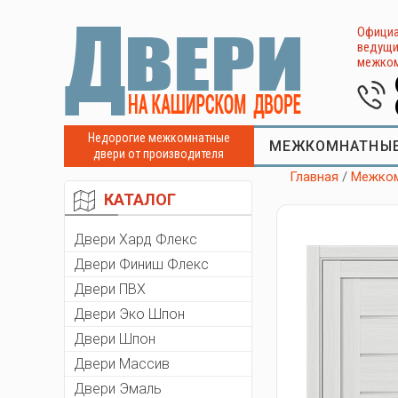
Официа
ведущи
межком
Недорогие межкомнатные
МЕЖКОМНАТНЫЕ
двери от производителя
Главная
/
Межком
КАТАЛОГ
Двери Хард Флекс
Двери Финиш Флекс
Двери ПВХ
Двери Эко Шпон
Двери Шпон
Двери Массив
Двери Эмаль