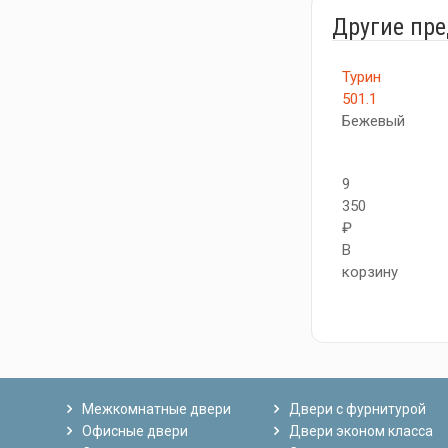
Другие пр
Турин
501.1
Бежевый
9
350
₽
В
корзину
Межкомнатные двери
Двери с фурнитурой
Офисные двери
Двери эконом класса