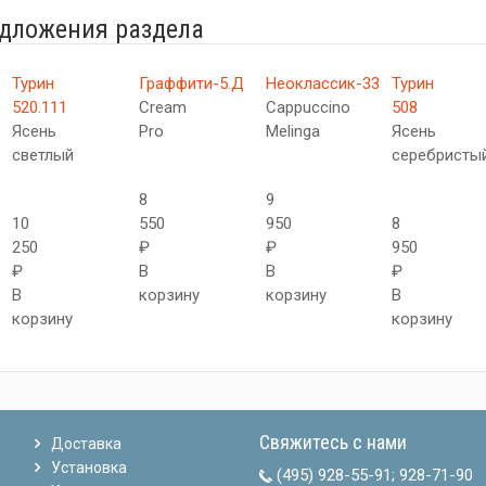
едложения раздела
Турин
Граффити-5.Д
Неоклассик-33
Турин
520.111
Cream
Cappuccino
508
Ясень
Pro
Melinga
Ясень
светлый
серебристы
8
9
10
550
950
8
250
₽
₽
950
₽
В
В
₽
В
корзину
корзину
В
корзину
корзину
Свяжитесь с нами
Доставка
Установка
(495) 928-55-91
;
928-71-90