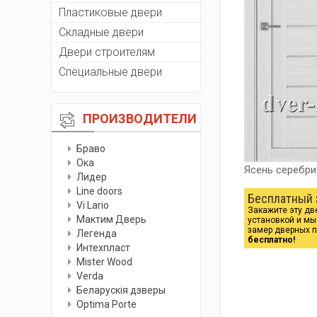
Пластиковые двери
Складные двери
Двери строителям
Специальные двери
ПРОИЗВОДИТЕЛИ
Браво
Ока
Ясень серебр
Лидер
Line doors
Бесплатный 
Vi Lario
Закажите эту дв
Мактим Дверь
установкой и м
замер дверных 
Легенда
бесплатно!
Интехпласт
Мister Wood
Verda
Беларускiя дзверы
Optima Porte