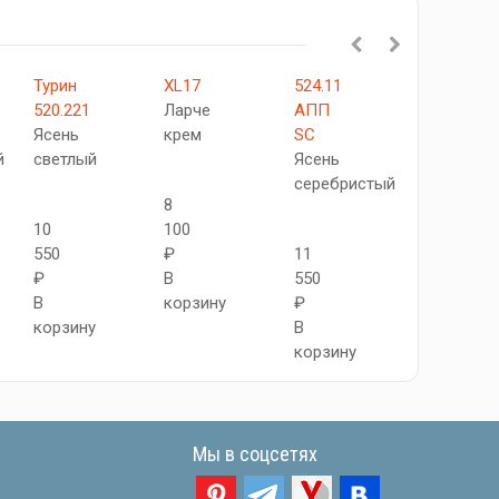
Турин
XL17
524.11
501.2
520.221
Ларче
АПП
АСС
Ясень
крем
SC
SC
й
светлый
Ясень
Ясень
серебристый
серебрис
8
10
100
550
₽
11
11
₽
В
550
500
В
корзину
₽
₽
корзину
В
В
корзину
корзину
Мы в соцсетях