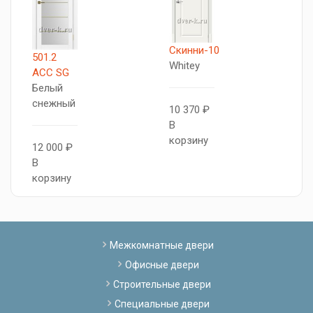
Скинни-10
501.2
Т
Whitey
АСС SG
5
Белый
Б
снежный
л
10 370 ₽
В
корзину
12 000 ₽
1
В
В
корзину
к
Межкомнатные двери
Офисные двери
Строительные двери
Специальные двери