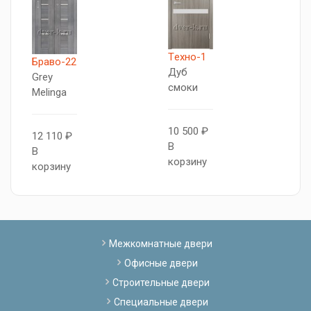
Tехно-1
Браво-22
Б
Дуб
Grey
L
смоки
Melinga
9
10 500 ₽
12 110 ₽
В
В
В
к
корзину
корзину
Межкомнатные двери
Офисные двери
Строительные двери
Специальные двери