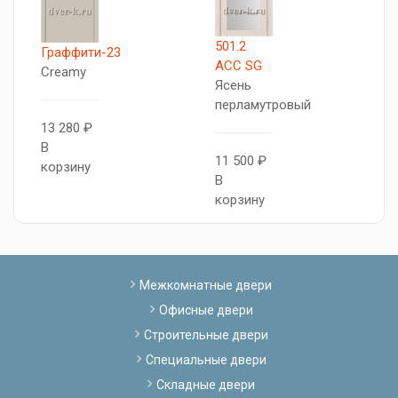
501.2
5
Граффити-23
АСС SG
А
Creamy
Ясень
Я
перламутровый
с
13 280 ₽
В
11 500 ₽
1
корзину
В
В
корзину
к
Межкомнатные двери
Офисные двери
Строительные двери
Специальные двери
Складные двери