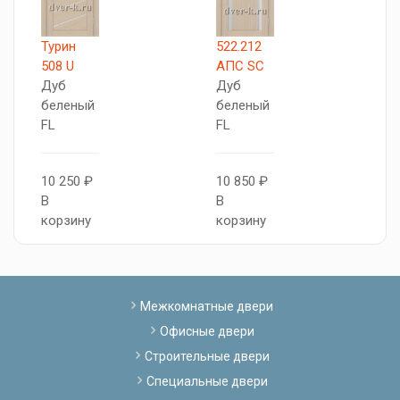
Турин
522.212
Г
508 U
АПС SC
Д
Дуб
Дуб
Б
беленый
беленый
д
FL
FL
1
10 250 ₽
10 850 ₽
В
В
В
к
корзину
корзину
Межкомнатные двери
Офисные двери
Строительные двери
Специальные двери