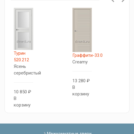
Турин
Т
Граффити-33.0
520.212
5
Creamy
Ясень
Б
серебристый
13 280 ₽
1
В
10 850 ₽
В
корзину
В
к
корзину
Межкомнатные двери