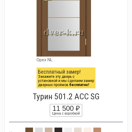
Орех NL
Бесплатный замер!
Закажите эту дверь с
установкой и мы сделаем замер
дверных проёмов
бесплатно!
Турин 501.2 АСС SG
11 500 ₽
Цена с коробкой