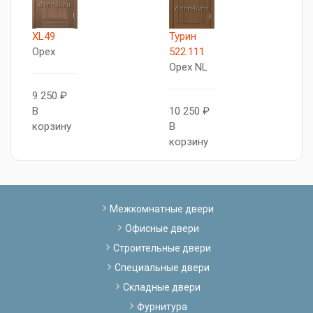
XL49
Турин
Т
Орех
522.111
5
Орех NL
О
9 250 ₽
В
10 250 ₽
1
корзину
В
В
корзину
к
Межкомнатные двери
Офисные двери
Строительные двери
Специальные двери
Складные двери
Фурнитура