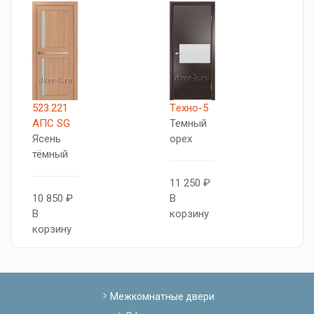
523.221
Tехно-5
X
АПС SG
Темный
Д
Ясень
орех
г
тёмный
11 250 ₽
8
10 850 ₽
В
В
В
корзину
к
корзину
Межкомнатные двери