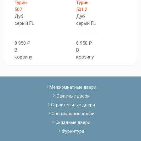
Турин
Турин
T
507
501.2
Д
Дуб
Дуб
с
серый FL
серый FL
1
8 950 ₽
8 950 ₽
В
В
В
к
корзину
корзину
Межкомнатные двери
Офисные двери
Строительные двери
Специальные двери
Складные двери
Фурнитура