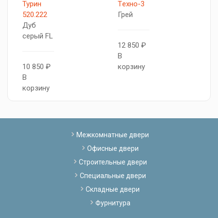
Турин
Tехно-3
Т
520.222
Грей
5
Дуб
С
серый FL
12 850 ₽
В
1
10 850 ₽
корзину
В
В
к
корзину
Межкомнатные двери
Офисные двери
Строительные двери
Специальные двери
Складные двери
Фурнитура