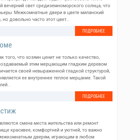
ый вечерний свет средиземноморского солнца, что
рьеры. Межкомнатные двери в цвете миланский
но довольно часто этот цвет...
ПОДРОБНЕЕ
доме
 того, что хозяин ценит не только качество,
, создаваемый этим мерцающим гладким деревом
личается своей невыраженной гладкой структурой,
оявляется ее внутреннее теплое мерцание. Такой
ей...
ПОДРОБНЕЕ
естиж
вляются смена места жительства или ремонт
лище красивее, комфортней и уютней, то важно
 и межкомнатным дверям, играющим в любом