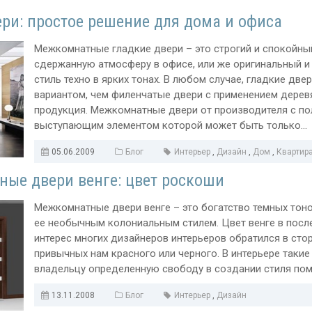
ери: простое решение для дома и офиса
Межкомнатные гладкие двери – это строгий и спокойный
сдержанную атмосферу в офисе, или же оригинальный и
стиль техно в ярких тонах. В любом случае, гладкие дв
вариантом, чем филенчатые двери с применением дерев
продукция. Межкомнатные двери от производителя с п
выступающим элементом которой может быть только...
05.06.2009
Блог
Интерьер
,
Дизайн
,
Дом
,
Квартир
ые двери венге: цвет роскоши
Межкомнатные двери венге – это богатство темных тон
ее необычным колониальным стилем. Цвет венге в посл
интерес многих дизайнеров интерьеров обратился в сто
привычных нам красного или черного. В интерьере такие
владельцу определенную свободу в создании стиля пом
13.11.2008
Блог
Интерьер
,
Дизайн