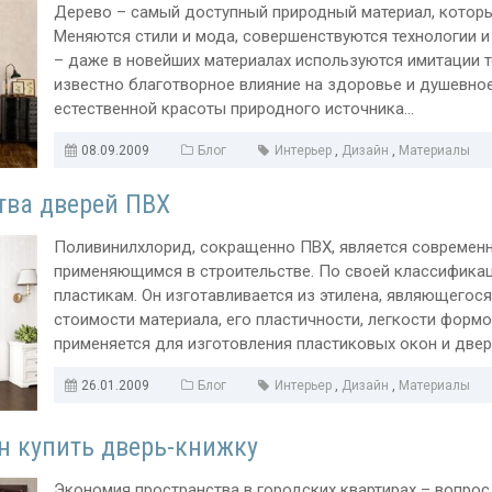
Дерево – самый доступный природный материал, которы
Меняются стили и мода, совершенствуются технологии и
– даже в новейших материалах используются имитации т
известно благотворное влияние на здоровье и душевно
естественной красоты природного источника...
08.09.2009
Блог
Интерьер
,
Дизайн
,
Материалы
ва дверей ПВХ
Поливинилхлорид, сокращенно ПВХ, является современ
применяющимся в строительстве. По своей классификац
пластикам. Он изготавливается из этилена, являющегос
стоимости материала, его пластичности, легкости форм
применяется для изготовления пластиковых окон и дверей
26.01.2009
Блог
Интерьер
,
Дизайн
,
Материалы
н купить дверь-книжку
Экономия пространства в городских квартирах – вопрос