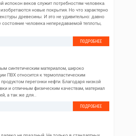
й испокон веков служит потребностям человека.
 изобретаются новые покрытия. Но что характерно
екстуры древесины. И это не удивительно: давно
е состояние человека непередаваемой теплоты,
ПОДРОБНЕЕ
ным синтетическим материалом, широко
ии ПВХ относится к термопластическим
я продуктом перегонки нефти. Благодаря низкой
овки и отличным физическим качествам, материал
, а так же для...
ПОДРОБНЕЕ
 далеко не праздный. Не только в стандартных