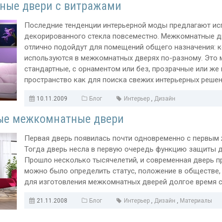
ные двери с витражами
Последние тенденции интерьерной моды предлагают ис
декорированного стекла повсеместно. Межкомнатные дв
отлично подойдут для помещений общего назначения: кор
используются в межкомнатных дверях по-разному. Это м
стандартные, с орнаментом или без, прозрачные или ж
пространство как для поиска свежих интерьерных решений
10.11.2009
Блог
Интерьер
,
Дизайн
ые межкомнатные двери
Первая дверь появилась почти одновременно с первым 
Тогда дверь несла в первую очередь функцию защиты до
Прошло несколько тысячелетий, и современная дверь п
можно было определить статус, положение в обществе,
для изготовления межкомнатных дверей долгое время сл
21.11.2008
Блог
Интерьер
,
Дизайн
,
Материалы