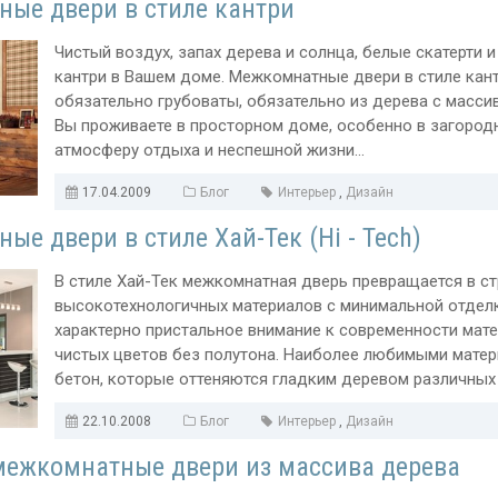
ые двери в стиле кантри
Чистый воздух, запах дерева и солнца, белые скатерти 
кантри в Вашем доме. Межкомнатные двери в стиле кан
обязательно грубоваты, обязательно из дерева с масси
Вы проживаете в просторном доме, особенно в загородн
атмосферу отдыха и неспешной жизни...
17.04.2009
Блог
Интерьер
,
Дизайн
е двери в стиле Хай-Тек (Hi - Tech)
В стиле Хай-Тек межкомнатная дверь превращается в с
высокотехнологичных материалов с минимальной отделк
характерно пристальное внимание к современности мате
чистых цветов без полутона. Наиболее любимыми матери
бетон, которые оттеняются гладким деревом различных ц
22.10.2008
Блог
Интерьер
,
Дизайн
ежкомнатные двери из массива дерева