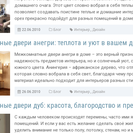
домашнего очага. Этот цвет словно вобрал в себя тепл
позволяет создавать поистине теплые и домашние инте
орех прекрасно подойдут для разных помещений в доме, 
22.06.2010
Блог
Интерьер
,
Дизайн
ые двери анегри: теплота и уют в вашем 
Межкомнатные двери анегри в доме – это верный признак
надежность предметов интерьера, но и солнечный уют
южного цвета. Анингерия – африканское дерево, что от
которая словно вобрала в себя свет, благодаря чему пр
материал идеально подходит для интерьеров разных стил
26.06.2010
Блог
Интерьер
,
Дизайн
ые двери дуб: красота, благородство и пр
С каждым человеком происходят перемены, часто ими я
помещений. И если у вас есть желание сделать своё жи
уделить внимание не только полу, потолку, стенам, но