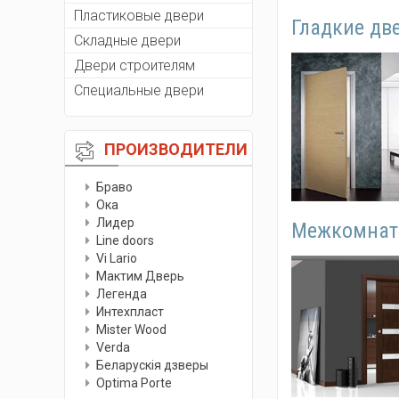
Пластиковые двери
Гладкие дв
Складные двери
Двери строителям
Специальные двери
ПРОИЗВОДИТЕЛИ
Браво
Ока
Лидер
Межкомнатн
Line doors
Vi Lario
Мактим Дверь
Легенда
Интехпласт
Мister Wood
Verda
Беларускiя дзверы
Optima Porte