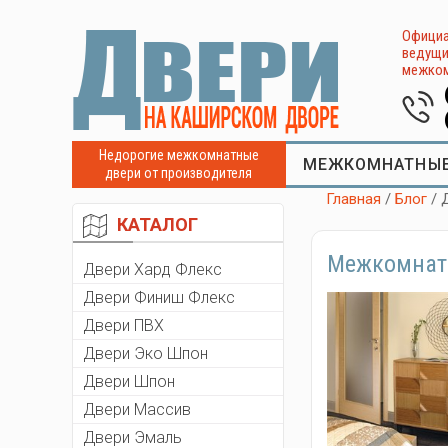
Официа
ведущи
межком
Недорогие межкомнатные
МЕЖКОМНАТНЫЕ
двери от производителя
Главная
/
Блог
/ 
КАТАЛОГ
Межкомнатн
Двери Хард Флекс
Двери Финиш Флекс
Двери ПВХ
Двери Эко Шпон
Двери Шпон
Двери Массив
Двери Эмаль