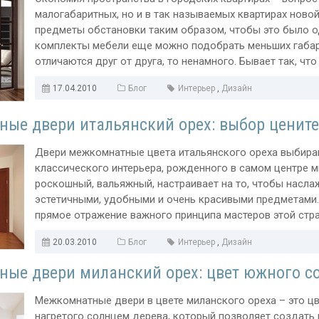
малогабаритных, но и в так называемых квартирах новой
предметы обстановки таким образом, чтобы это было од
комплекты мебели еще можно подобрать меньших габари
отличаются друг от друга, то ненамного. Бывает так, что
17.04.2010
Блог
Интерьер
,
Дизайн
ые двери итальянский орех: выбор ценит
Двери межкомнатные цвета итальянского ореха выбираю
классического интерьера, рожденного в самом центре ми
роскошный, вальяжный, настраивает на то, чтобы насла
эстетичными, удобными и очень красивыми предметами.
прямое отражение важного принципа мастеров этой стран
20.03.2010
Блог
Интерьер
,
Дизайн
ые двери миланский орех: цвет южного с
Межкомнатные двери в цвете миланского ореха – это цв
нагретого солнцем дерева, который позволяет создать 