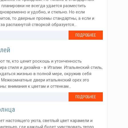
 планировки не всегда удается разместить
новременно и удобно, и стильно. Но если
тов, то дверные проемы стандартны, а если и
 за распахнутой створкой образуется...
ПОДРОБНЕЕ
елей
т те, кто ценит роскошь и утонченность
ра стиля и дизайна - в Италии. Итальянский стиль,
ждаться жизнью в полной мере, окружив себя
 Межкомнатные двери итальянский орех это
ы: внимания к цветам и оттенкам...
ПОДРОБНЕЕ
олнца
ет настоящего уюта, светлый цвет карамели и
интерьер, где каждый будет чувствовать тепло