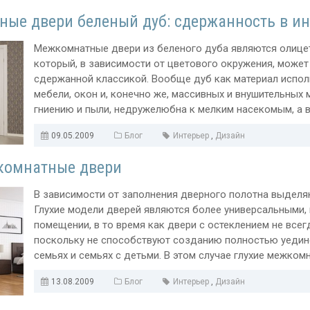
ые двери беленый дуб: сдержанность в ин
Межкомнатные двери из беленого дуба являются олицет
который, в зависимости от цветового окружения, може
сдержанной классикой. Вообще дуб как материал исполь
мебели, окон и, конечно же, массивных и внушительных
гниению и пыли, недружелюбна к мелким насекомым, а в
09.05.2009
Блог
Интерьер
,
Дизайн
комнатные двери
В зависимости от заполнения дверного полотна выделя
Глухие модели дверей являются более универсальными,
помещении, в то время как двери с остеклением не всег
поскольку не способствуют созданию полностью уедин
семьях и семьях с детьми. В этом случае глухие межкомн
13.08.2009
Блог
Интерьер
,
Дизайн