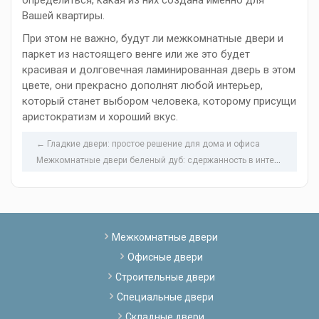
определиться, какая из них создана именно для
Вашей квартиры.
При этом не важно, будут ли межкомнатные двери и
паркет из настоящего венге или же это будет
красивая и долговечная ламинированная дверь в этом
цвете, они прекрасно дополнят любой интерьер,
который станет выбором человека, которому присущи
аристократизм и хороший вкус.
← Гладкие двери: простое решение для дома и офиса
М
ежкомнатные двери беленый дуб: сдержанность в интерьере →
Межкомнатные двери
Офисные двери
Строительные двери
Специальные двери
Складные двери