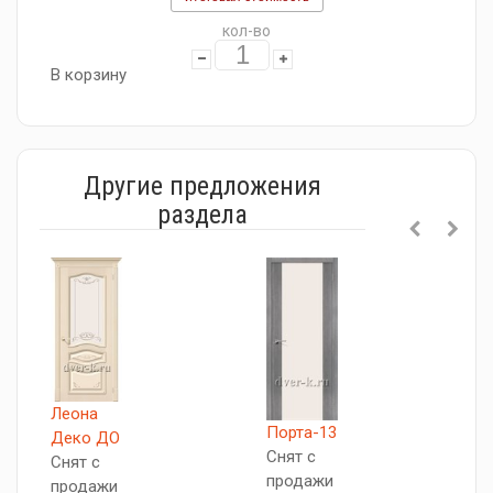
кол-во
В корзину
Другие предложения
раздела
Леона
Порта-13
П
Деко ДО
Снят с
S
Снят с
продажи
С
продажи