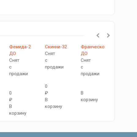
Фемида-2
Скинни-32
Франческо
Тренд-12
ДО
Снят
ДО
Снят
Снят
с
Снят
с
с
продажи
с
продажи
продажи
продажи
0
0
0
₽
В
₽
₽
В
корзину
В
В
корзину
корзину
корзину