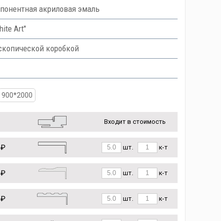
понентная акриловая эмаль
ite Art"
скопической коробкой
900*2000
Входит в стоимость
 ₽
шт.
к-т
 ₽
шт.
к-т
 ₽
шт.
к-т