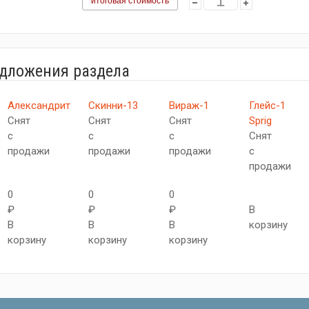
итоговая стоимость
едложения раздела
Александрит
Скинни-13
Вираж-1
Глейс-1
Снят
Снят
Снят
Sprig
с
с
с
Снят
продажи
продажи
продажи
с
продажи
0
0
0
₽
₽
₽
В
В
В
В
корзину
корзину
корзину
корзину