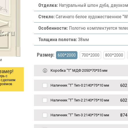
Отделка:
Натуральный шпон дуба, двухком
Стекло:
Сатинато белое художественное "Wh
Особенности:
Полотно комплектуется теле
Толщина полотна:
38мм
Размер:
600*2000
700*2000
800*2000
и
замер!
Коробка "Т" МДФ 2050*70*35 мм
ерь с
ы сделаем
проёмов
602
Наличник "Т" Тип-0 2140*75*10 мм
602
Наличник "Т" Тип-2 2140*75*10 мм
874
Наличник "Т" Тип-3 2140*75*10 мм