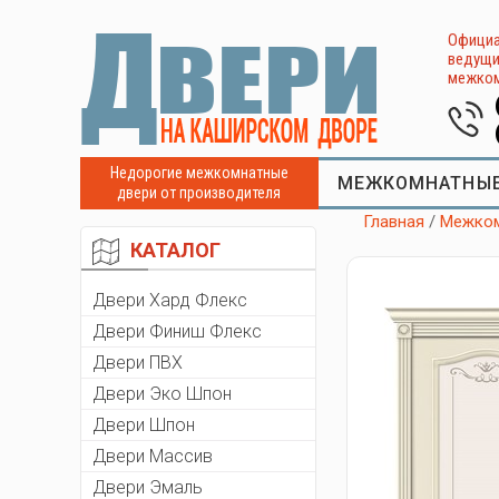
Официа
ведущи
межком
Недорогие межкомнатные
МЕЖКОМНАТНЫЕ
двери от производителя
Главная
/
Межком
КАТАЛОГ
Двери Хард Флекс
Двери Финиш Флекс
Двери ПВХ
Двери Эко Шпон
Двери Шпон
Двери Массив
Двери Эмаль