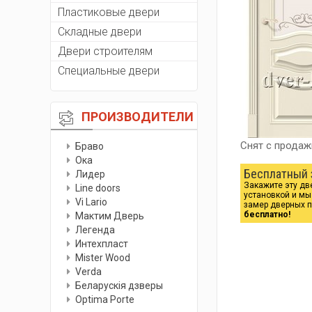
Пластиковые двери
Складные двери
Двери строителям
Специальные двери
ПРОИЗВОДИТЕЛИ
Снят с продаж
Браво
Ока
Бесплатный 
Лидер
Закажите эту дв
Line doors
установкой и м
Vi Lario
замер дверных 
бесплатно!
Мактим Дверь
Легенда
Интехпласт
Мister Wood
Verda
Беларускiя дзверы
Optima Porte