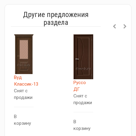
Другие предложения
раздела
Вуд
Руссо
Т
Классик-13
ДГ
С
Снят с
Снят с
п
продажи
продажи
0
В
В
В
корзину
корзину
к