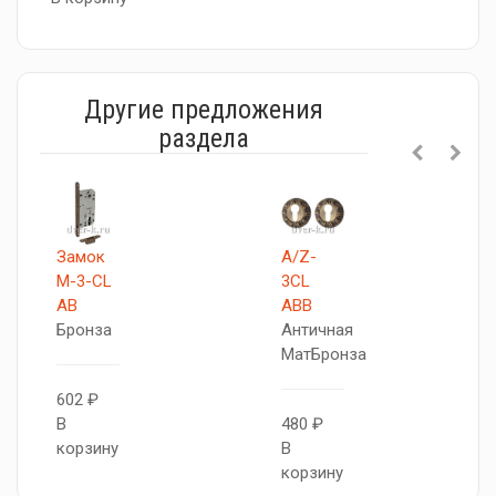
Другие предложения
раздела
Замок
A/Z-
M-3-CL
3CL
AB
ABB
Бронза
Античная
МатБронза
602 ₽
В
480 ₽
корзину
В
корзину