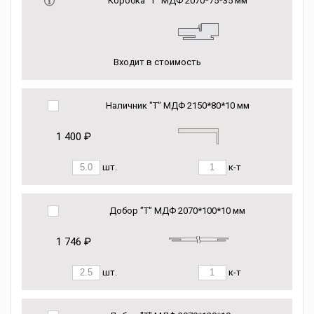
Коробка “Т” МДФ 2070*75*35 мм
Входит в стоимость
Наличник "Т" МДФ 2150*80*10 мм
1 400 ₽
шт.
к-т
Добор "Т" МДФ 2070*100*10 мм
1 746 ₽
шт.
к-т