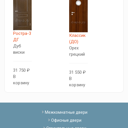
Ростра-3
М
Классик
ДГ
Д
(ДО)
Дуб
И
Орех
виски
о
грецкий
31 750 ₽
2
31 550 ₽
В
В
В
корзину
к
корзину
Межкомнатные двери
Офисные двери