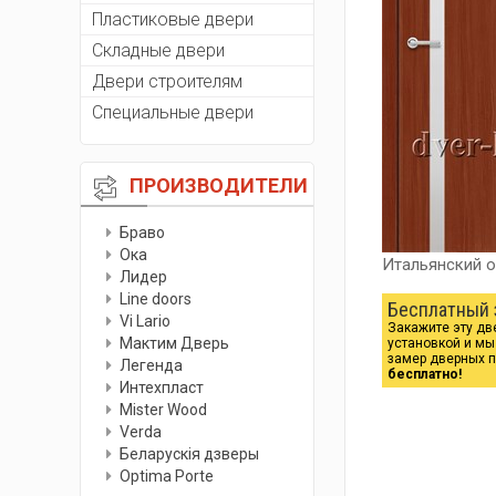
Пластиковые двери
Складные двери
Двери строителям
Специальные двери
ПРОИЗВОДИТЕЛИ
Браво
Ока
Итальянский о
Лидер
Line doors
Бесплатный 
Vi Lario
Закажите эту дв
Мактим Дверь
установкой и м
замер дверных 
Легенда
бесплатно!
Интехпласт
Мister Wood
Verda
Беларускiя дзверы
Optima Porte