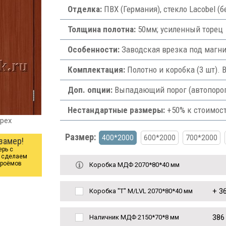
Отделка:
ПВХ (Германия), стекло Lacobel (
Толщина полотна:
50мм; усиленный торец
Особенности:
Заводская врезка под магни
Комплектация:
Полотно и коробка (3 шт). 
Доп. опции:
Выпадающий порог (автопорог) 
Нестандартные размеры:
+50% к стоимост
рех
Размер:
400*2000
600*2000
700*2000
замер!
ерь с
ы сделаем
проёмов
Коробка МДФ 2070*80*40 мм
+
36
Коробка "Т" M/LVL 2070*80*40 мм
386
Наличник МДФ 2150*70*8 мм