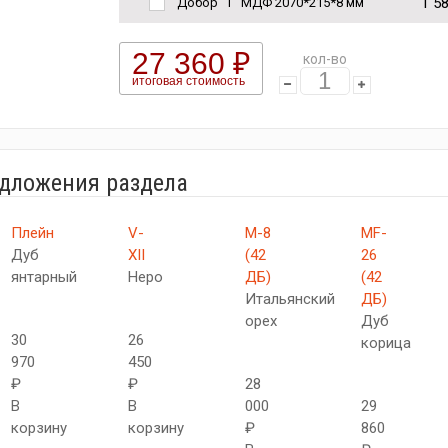
1 5
Добор "Т" МДФ 2070*215*8 мм
27 360 ₽
кол-во
итоговая стоимость
едложения раздела
Плейн
V-
М-8
MF-
Дуб
XII
(42
26
янтарный
Неро
ДБ)
(42
Итальянский
ДБ)
орех
Дуб
30
26
корица
970
450
₽
₽
28
В
В
000
29
корзину
корзину
₽
860