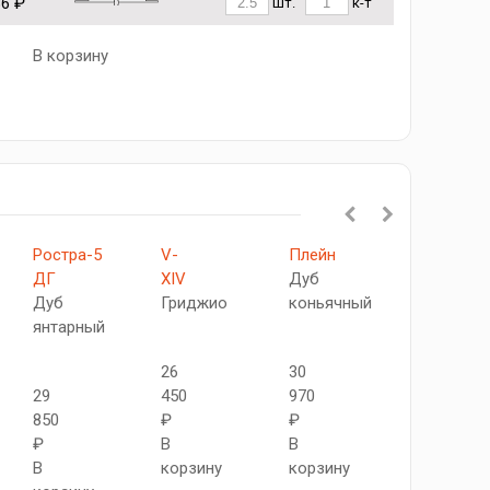
86 ₽
шт.
к-т
В корзину
Ростра-5
V-
Плейн
Ростра-5
ДГ
XIV
Дуб
ДГ
Дуб
Гриджио
коньячный
Дуб
янтарный
виски
26
30
29
450
970
29
850
₽
₽
850
₽
В
В
₽
В
корзину
корзину
В