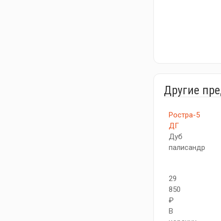
Другие пр
Ростра-5
ДГ
Дуб
палисандр
29
850
₽
В