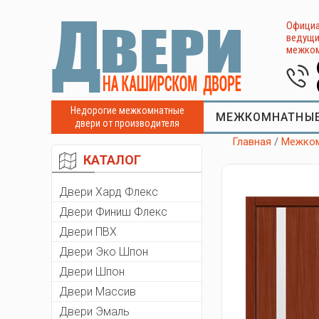
Официа
ведущи
межком
Недорогие межкомнатные
МЕЖКОМНАТНЫЕ
двери от производителя
Главная
/
Межком
КАТАЛОГ
Двери Хард Флекс
Двери Финиш Флекс
Двери ПВХ
Двери Эко Шпон
Двери Шпон
Двери Массив
Двери Эмаль