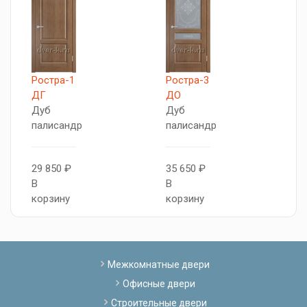
Ростра-1
Ростра-3
П
ДГ
ДО
Д
Дуб
Дуб
к
палисандр
палисандр
3
29 850 ₽
35 650 ₽
В
В
В
к
корзину
корзину
Межкомнатные двери
Офисные двери
Строительные двери