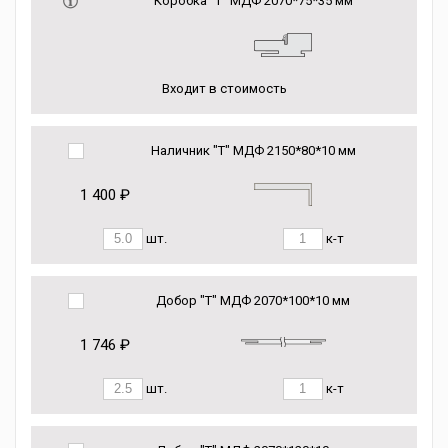
Коробка “Т” МДФ 2070*75*35 мм
Входит в стоимость
Наличник "Т" МДФ 2150*80*10 мм
1 400 ₽
шт.
к-т
Добор "Т" МДФ 2070*100*10 мм
1 746 ₽
шт.
к-т