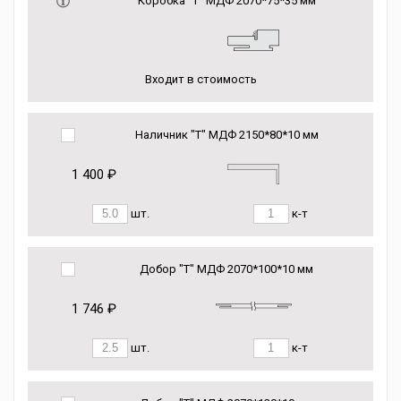
Коробка “Т” МДФ 2070*75*35 мм
Входит в стоимость
Наличник "Т" МДФ 2150*80*10 мм
1 400 ₽
шт.
к-т
Добор "Т" МДФ 2070*100*10 мм
1 746 ₽
шт.
к-т