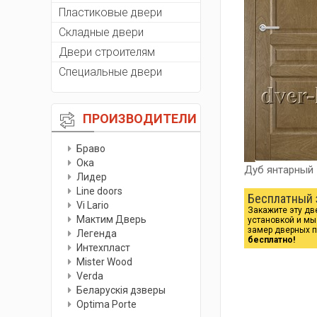
Пластиковые двери
Складные двери
Двери строителям
Специальные двери
ПРОИЗВОДИТЕЛИ
Браво
Ока
Дуб янтарный
Лидер
Line doors
Бесплатный 
Vi Lario
Закажите эту дв
Мактим Дверь
установкой и м
замер дверных 
Легенда
бесплатно!
Интехпласт
Мister Wood
Verda
Беларускiя дзверы
Optima Porte