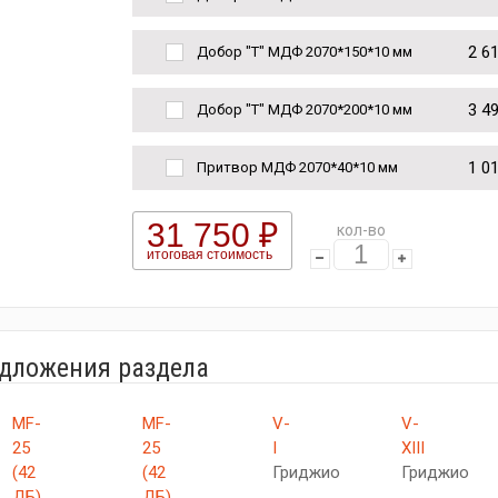
2 6
Добор "Т" МДФ 2070*150*10 мм
3 4
Добор "Т" МДФ 2070*200*10 мм
1 0
Притвор МДФ 2070*40*10 мм
31 750 ₽
кол-во
итоговая стоимость
едложения раздела
MF-
MF-
V-
V-
25
25
I
XIII
(42
(42
Гриджио
Гриджио
ДБ)
ДБ)