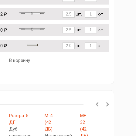
12 ₽
шт.
к-т
90 ₽
шт.
к-т
10 ₽
шт.
к-т
В корзину
Ростра-5
М-4
MF-
Ростра-1
ДГ
(42
32
ДГ
Дуб
ДБ)
(42
Дуб
палисандр
Итальянский
ДБ)
палисанд