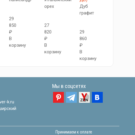
орех
Дуб
графит
29
29
850
27
850
₽
820
29
₽
В
₽
860
В
корзину
В
₽
корзину
корзину
В
корзину
Мы в соцсетях
er-k.ru
ширский
Принимаем к оплате