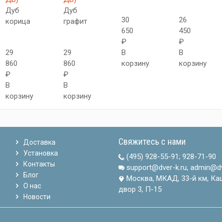
Дуб
Дуб
30
26
корица
графит
650
450
₽
₽
29
29
В
В
860
860
корзину
корзину
₽
₽
В
В
корзину
корзину
Свяжитесь с нами
Доставка
Установка
(495) 928-55-91
;
928-71-90
Контакты
support@dver-k.ru, admin@dv
Блог
Москва, МКАД, 33-й км, Ка
О нас
двор 3, П-15
Новости