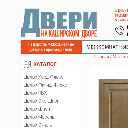
Официа
ведущи
межком
Недорогие межкомнатные
МЕЖКОМНАТНЫЕ
двери от производителя
Главная
/
Межком
КАТАЛОГ
Двери Хард Флекс
Двери Финиш Флекс
Двери ПВХ
Двери Эко Шпон
Двери Шпон
Двери Массив
Двери Эмаль