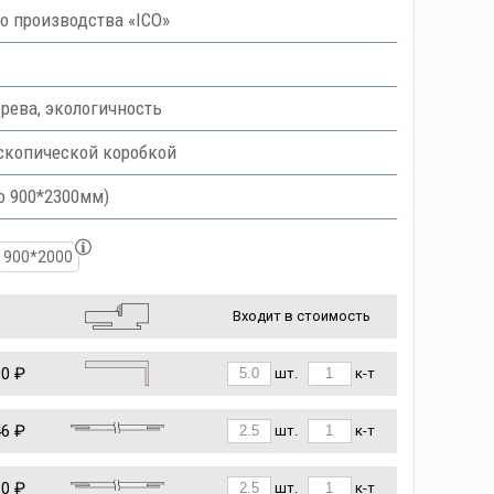
 производства «ICO»
рева, экологичность
скопической коробкой
о 900*2300мм)
900*2000
Входит в стоимость
00 ₽
шт.
к-т
46 ₽
шт.
к-т
10 ₽
шт.
к-т