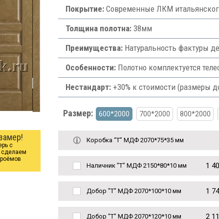
Покрытие:
Современные ЛКМ итальянского
Толщина полотна:
38мм
Преимущества:
Натуральность фактуры де
Особенности:
Полотно комплектуется теле
Нестандарт:
+30% к стоимости (размеры д
Размер:
600*2000
700*2000
800*2000
замер!
Коробка “Т” МДФ 2070*75*35 мм
ерь с
ы сделаем
проёмов
1 4
Наличник "Т" МДФ 2150*80*10 мм
1 7
Добор "Т" МДФ 2070*100*10 мм
2 1
Добор "Т" МДФ 2070*120*10 мм