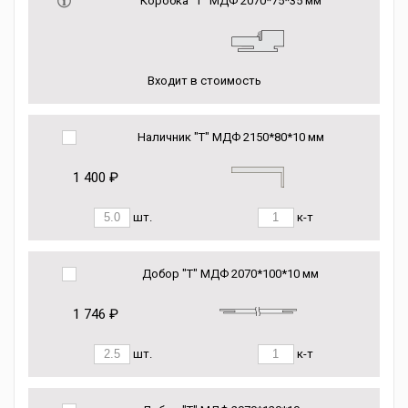
Коробка “Т” МДФ 2070*75*35 мм
Входит в стоимость
Наличник "Т" МДФ 2150*80*10 мм
1 400 ₽
шт.
к-т
Добор "Т" МДФ 2070*100*10 мм
1 746 ₽
шт.
к-т