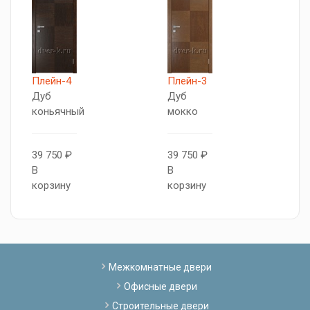
Плейн-4
Плейн-3
Р
Дуб
Дуб
Д
коньячный
мокко
Д
п
39 750 ₽
39 750 ₽
В
В
3
корзину
корзину
В
к
Межкомнатные двери
Офисные двери
Строительные двери