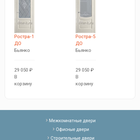
Ростра-1
Ростра-5
Р
ДО
ДО
Д
Бьянко
Бьянко
Б
29 050 ₽
29 050 ₽
2
В
В
В
корзину
корзину
к
Межкомнатные двери
Офисные двери
Строительные двери