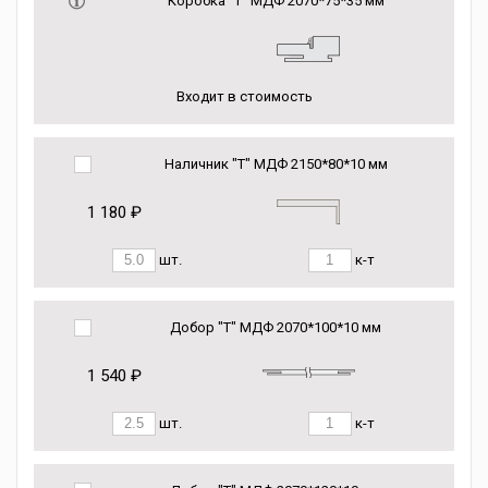
Коробка “Т” МДФ 2070*75*35 мм
Входит в стоимость
Наличник "Т" МДФ 2150*80*10 мм
1 180 ₽
шт.
к-т
Добор "Т" МДФ 2070*100*10 мм
1 540 ₽
шт.
к-т