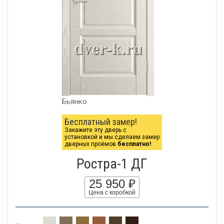
Бьянко
Бесплатный замер!
Закажите эту дверь с
установкой и мы сделаем замер
дверных проёмов
бесплатно!
Ростра-1 ДГ
25 950 ₽
Цена с коробкой