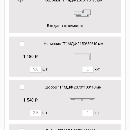
Коробка “Т” МДФ 2070*75*35 мм
Входит в стоимость
Наличник "Т" МДФ 2150*80*10 мм
1 180 ₽
шт.
к-т
Добор "Т" МДФ 2070*100*10 мм
1 540 ₽
шт.
к-т