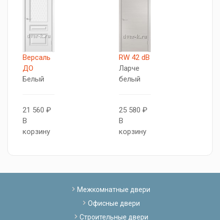
Версаль
RW 42 dB
V
ДО
Ларче
Б
Белый
белый
2
21 560 ₽
25 580 ₽
В
В
В
к
корзину
корзину
Межкомнатные двери
Офисные двери
Строительные двери