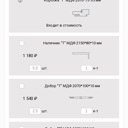
Коробка “Т” МДФ 2070*75*35 мм
Входит в стоимость
Наличник "Т" МДФ 2150*80*10 мм
1 180 ₽
шт.
к-т
Добор "Т" МДФ 2070*100*10 мм
1 540 ₽
шт.
к-т