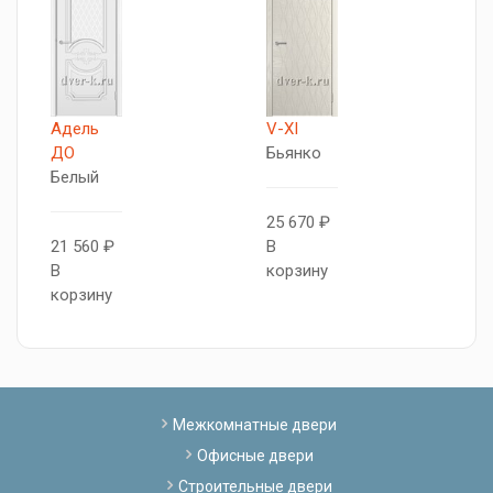
Адель
V-XI
Р
ДО
Бьянко
Д
Белый
Б
25 670 ₽
21 560 ₽
В
2
В
корзину
В
корзину
к
Межкомнатные двери
Офисные двери
Строительные двери