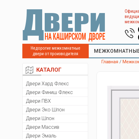
Официа
ведущи
межком
Недорогие межкомнатные
МЕЖКОМНАТНЫЕ
двери от производителя
Главная
/
Межком
КАТАЛОГ
Двери Хард Флекс
Двери Финиш Флекс
Двери ПВХ
Двери Эко Шпон
Двери Шпон
Двери Массив
Двери Эмаль