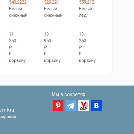
540.2222
520.221
558.212
АПП
Белый
Белый
Белый
SC
снежный
снежный
лед
Белый
лед
11
10
10
250
950
250
10
₽
₽
₽
550
В
В
В
₽
корзину
корзину
корзину
В
корзину
Мы в соцсетях
er-k.ru
ширский