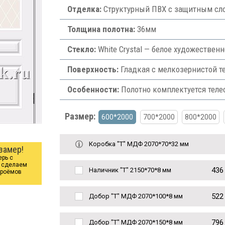
Отделка:
Структурный ПВХ с защитным сло
Толщина полотна:
36мм
Стекло:
White Сrystal — белое художествен
Поверхность:
Гладкая с мелкозернистой те
Особенности:
Полотно комплектуется теле
Размер:
600*2000
700*2000
800*2000
Коробка "Т" МДФ 2070*70*32 мм
замер!
ерь с
ы сделаем
436
Наличник "Т" 2150*70*8 мм
проёмов
522
Добор "Т" МДФ 2070*100*8 мм
796
Добор "Т" МДФ 2070*150*8 мм