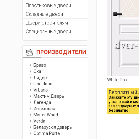
Пластиковые двери
Складные двери
Двери строителям
Специальные двери
ПРОИЗВОДИТЕЛИ
Браво
Ока
Лидер
White Pro
Line doors
Vi Lario
Бесплатный 
Мактим Дверь
Закажите эту дв
установкой и м
Легенда
замер дверных 
Интехпласт
бесплатно!
Мister Wood
Verda
Беларускiя дзверы
Optima Porte