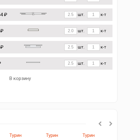
44 ₽
шт.
к-т
 ₽
шт.
к-т
 ₽
шт.
к-т
₽
шт.
к-т
В корзину
Турин
Турин
Турин
523.111