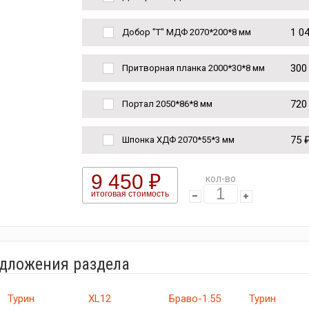
1 0
Добор "Т" МДФ 2070*200*8 мм
300
Притворная планка 2000*30*8 мм
720
Портал 2050*86*8 мм
75 
Шпонка ХДФ 2070*55*3 мм
9 450 ₽
кол-во
итоговая стоимость
едложения раздела
Турин
XL12
Браво-1.55
Турин