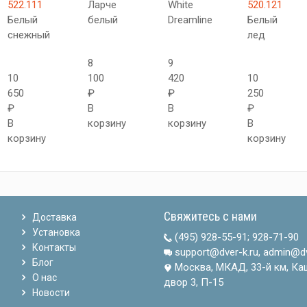
522.111
Ларче
White
520.121
Белый
белый
Dreamline
Белый
снежный
лед
8
9
10
100
420
10
650
₽
₽
250
₽
В
В
₽
В
корзину
корзину
В
корзину
корзину
Свяжитесь с нами
Доставка
Установка
(495) 928-55-91
;
928-71-90
Контакты
support@dver-k.ru, admin@dv
Блог
Москва, МКАД, 33-й км, Ка
О нас
двор 3, П-15
Новости