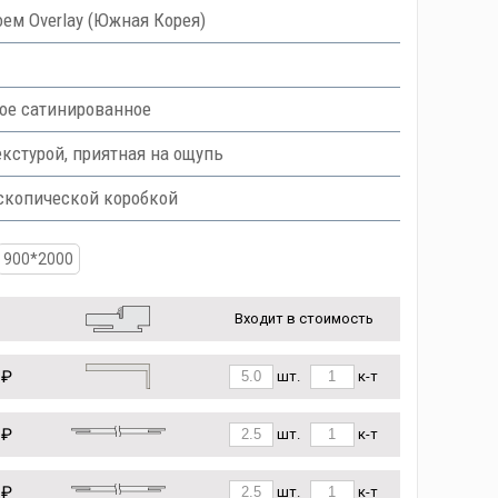
ем Overlay (Южная Корея)
ное сатинированное
кстурой, приятная на ощупь
скопической коробкой
900*2000
Входит в стоимость
 ₽
шт.
к-т
 ₽
шт.
к-т
 ₽
шт.
к-т