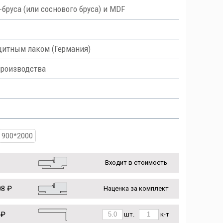
руса (или соснового бруса) и MDF
итным лаком (Германия)
производства
900*2000
Входит в стоимость
8 ₽
Наценка за комплект
 ₽
шт.
к-т