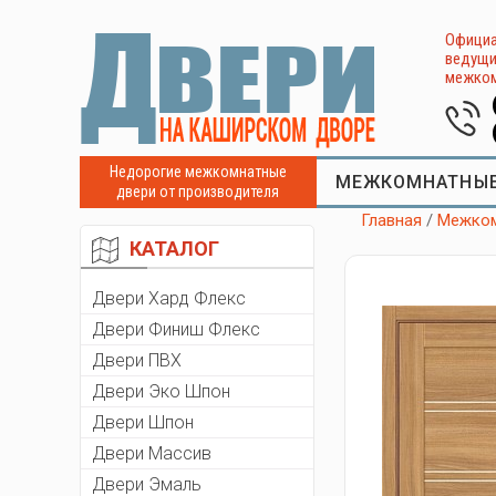
Официа
ведущи
межком
Недорогие межкомнатные
МЕЖКОМНАТНЫЕ
двери от производителя
Главная
/
Межком
КАТАЛОГ
Двери Хард Флекс
Двери Финиш Флекс
Двери ПВХ
Двери Эко Шпон
Двери Шпон
Двери Массив
Двери Эмаль