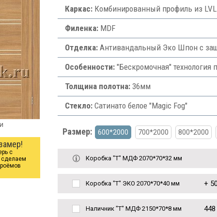
Каркас:
Комбинированный профиль из LVL-б
Филенка:
MDF
Отделка:
Антивандальный Эко Шпон с защ
Особенности:
"Бескромочная" технология 
Толщина полотна:
36мм
Стекло:
Сатинато белое "Magic Fog"
и
Размер:
600*2000
700*2000
800*2000
замер!
ерь с
Коробка "Т" МДФ 2070*70*32 мм
ы сделаем
проёмов
+
50
Коробка "Т" ЭКО 2070*70*40 мм
448
Наличник "Т" МДФ 2150*70*8 мм