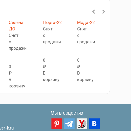
Селена
Порта-22
Мода-22
Парма
ДО
Снят
Снят
ДО
Снят
с
с
Снят
с
продажи
продажи
с
продажи
продажи
0
0
0
₽
₽
0
₽
В
В
₽
В
корзину
корзину
В
корзину
корзину
Мы в соцсетях
er-k.ru