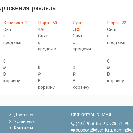
едложения раздела
Классико-12
Порта-50
Луна
Порта-22
Снят
4AF
ДФ
Снят
с
Снят
Снят
с
продажи
с
с
продажи
продажи
продажи
0
0
₽
0
0
₽
В
₽
₽
В
корзину
В
В
корзину
корзину
корзину
Свяжитесь с нами
Доставка
Установка
(495) 928-55-91
;
928-71-90
Контакты
support@dver-k.ru, admin@dv