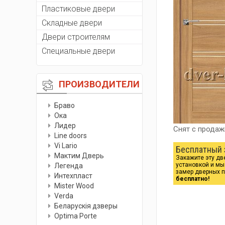
Пластиковые двери
Складные двери
Двери строителям
Специальные двери
ПРОИЗВОДИТЕЛИ
Браво
Ока
Лидер
Снят с продаж
Line doors
Vi Lario
Бесплатный 
Мактим Дверь
Закажите эту дв
установкой и м
Легенда
замер дверных 
Интехпласт
бесплатно!
Мister Wood
Verda
Беларускiя дзверы
Optima Porte