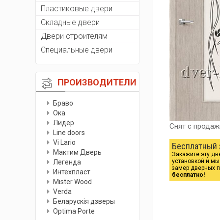
Пластиковые двери
Складные двери
Двери строителям
Специальные двери
ПРОИЗВОДИТЕЛИ
Браво
Ока
Лидер
Снят с продаж
Line doors
Vi Lario
Бесплатный 
Мактим Дверь
Закажите эту дв
установкой и м
Легенда
замер дверных 
Интехпласт
бесплатно!
Мister Wood
Verda
Беларускiя дзверы
Optima Porte