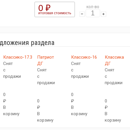
0 ₽
кол-во
итоговая стоимость
едложения раздела
Классико-17.3
Патриот
Классико-16
Классика
Снят
ДГ
Снят
ДГ
с
Снят
с
Снят
продажи
с
продажи
с
продажи
продажи
0
0
₽
0
₽
0
В
₽
В
₽
корзину
В
корзину
В
корзину
корзину