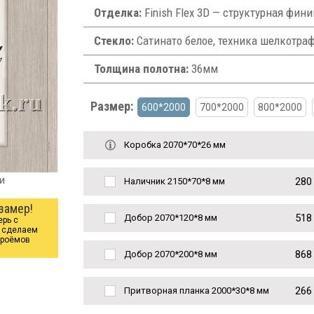
Отделка:
Finish Flex 3D — структурная фи
Стекло:
Сатинато белое, техника шелкотраф
Толщина полотна:
36мм
Размер:
600*2000
700*2000
800*2000
Коробка 2070*70*26 мм
и
280
Наличник 2150*70*8 мм
замер!
518
Добор 2070*120*8 мм
ерь с
ы сделаем
проёмов
868
Добор 2070*200*8 мм
266
Притворная планка 2000*30*8 мм