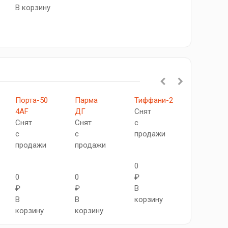
В корзину
Порта-50
Парма
Тиффани-2
Арт-1
4AF
ДГ
Снят
Снят
Снят
Снят
с
с
с
с
продажи
продажи
продажи
продажи
0
0
0
0
₽
₽
₽
₽
В
В
В
В
корзину
корзину
корзину
корзину