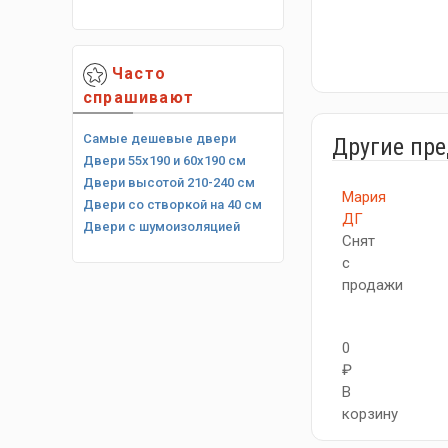
Часто
спрашивают
Самые дешевые двери
Другие пр
Двери 55х190 и 60х190 см
Двери высотой 210-240 см
Мария
Двери со створкой на 40 см
ДГ
Двери с шумоизоляцией
Снят
с
продажи
0
₽
В
корзину