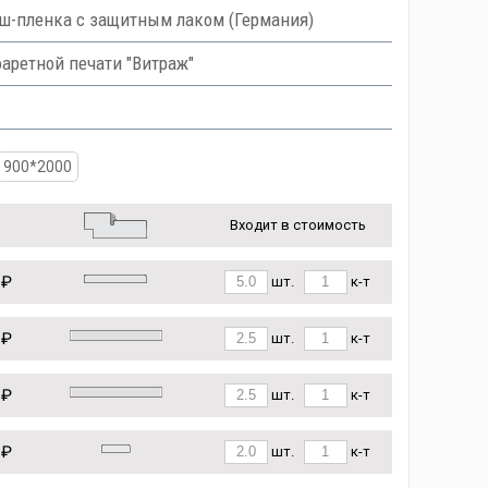
ниш-пленка с защитным лаком (Германия)
аретной печати "Витраж"
900*2000
Входит в стоимость
 ₽
шт.
к-т
 ₽
шт.
к-т
 ₽
шт.
к-т
 ₽
шт.
к-т