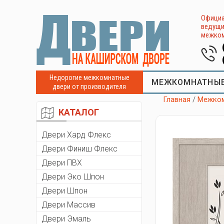
Официа
ведущи
межком
Недорогие межкомнатные
МЕЖКОМНАТНЫЕ
двери от производителя
Главная
/
Межком
КАТАЛОГ
Двери Хард Флекс
Двери Финиш Флекс
Двери ПВХ
Двери Эко Шпон
Двери Шпон
Двери Массив
Двери Эмаль