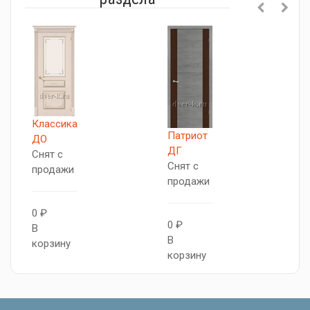
Классика
К
Патриот
ДО
С
ДГ
Снят с
п
Снят с
продажи
продажи
0
0 ₽
В
0 ₽
В
к
В
корзину
корзину