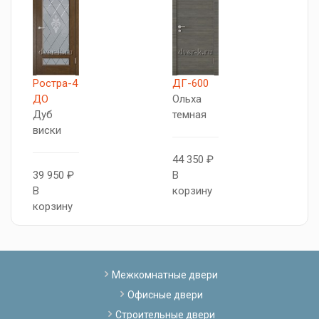
Ростра-4
ДГ-600
Д
ДО
Ольха
М
Дуб
темная
виски
4
44 350 ₽
В
39 950 ₽
В
к
В
корзину
корзину
Межкомнатные двери
Офисные двери
Строительные двери