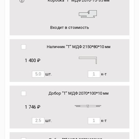
Коробка “Т” МДФ 2070*75*35 мм
Входит в стоимость
Наличник "Т" МДФ 2150*80*10 мм
1 400 ₽
шт.
к-т
Добор "Т" МДФ 2070*100*10 мм
1 746 ₽
шт.
к-т