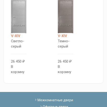
V-XIV
V-XIV
V
Светло-
Темно-
Т
серый
серый
с
26 450 ₽
26 450 ₽
2
В
В
В
корзину
корзину
к
Межкомнатные двери
Офисные двери