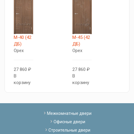
М-40 (42
М-45 (42
Д
ДБ)
ДБ)
О
Орех
Орех
2
27 860 ₽
27 860 ₽
В
В
В
к
корзину
корзину
Межкомнатные двери
Офисные двери
Строительные двери