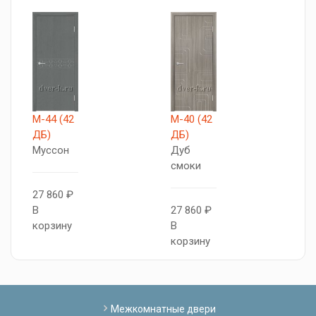
М-44 (42
М-40 (42
М
ДБ)
ДБ)
Д
Муссон
Дуб
Д
смоки
с
27 860 ₽
В
27 860 ₽
2
корзину
В
В
корзину
к
Межкомнатные двери