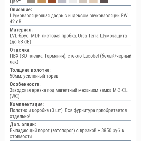
Цвет:
Описание:
Шумоизоляционная дверь с индексом звукоизоляции RW
42 dB
Материал:
LVL-брус, MDF, листовая пробка, Ursa Terra Шумозащита
(до 58 dB)
Отделка:
ПВХ (3D-пленка, Германия), стекло Lacobel (белый/черный
лак)
Толщина полотна:
50мм; усиленный торец
Особенности:
Заводская врезка под магнитный механизм замка M-3-CL
(WC)
Комплектация:
Полотно и коробка (3 шт). Вся фурнитура приобретается
отдельно!
Доп. опции:
Выпадающий порог (автопорог) с врезкой + 3850 руб. к
стоимости