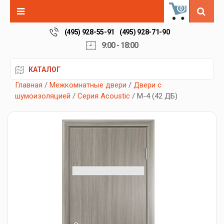
0
(495) 928-55-91
(495) 928-71-90
9:00 - 18:00
КАТАЛОГ
Главная
/
Межкомнатные двери
/
Двери с
шумоизоляцией
/
Серия Acoustic
/ М-4 (42 ДБ)