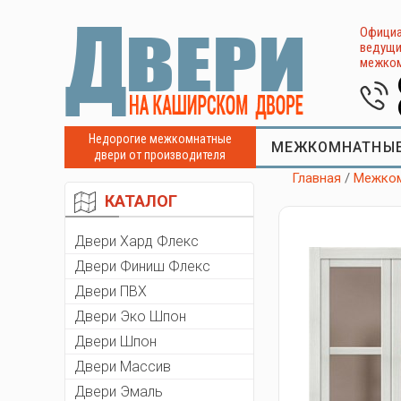
Официа
ведущи
межком
Недорогие межкомнатные
МЕЖКОМНАТНЫЕ
двери от производителя
Главная
/
Межком
КАТАЛОГ
Двери Хард Флекс
Двери Финиш Флекс
Двери ПВХ
Двери Эко Шпон
Двери Шпон
Двери Массив
Двери Эмаль