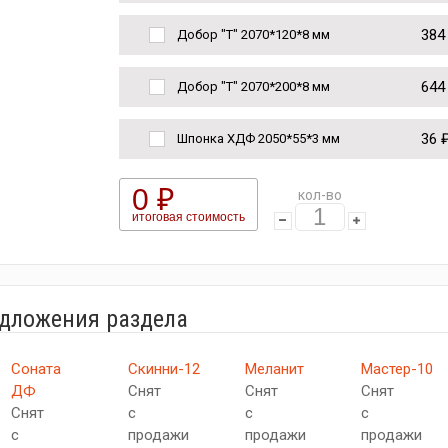
384
Добор "Т" 2070*120*8 мм
644
Добор "Т" 2070*200*8 мм
36 
Шпонка ХДФ 2050*55*3 мм
0 ₽
кол-во
итоговая стоимость
едложения раздела
Соната
Скинни-12
Меланит
Мастер-10
ДФ
Снят
Снят
Снят
Снят
с
с
с
с
продажи
продажи
продажи