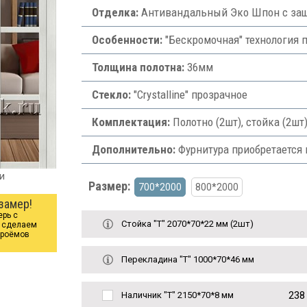
Отделка:
Антивандальный Эко Шпон с защ
Особенности:
"Бескромочная" технология 
Толщина полотна:
36мм
Стекло:
"Crystalline" прозрачное
Комплектация:
Полотно (2шт), стойка (2ш
Дополнительно:
Фурнитура приобретается 
и
Размер:
700*2000
800*2000
замер!
ерь с
Стойка "Т" 2070*70*22 мм (2шт)
ы сделаем
проёмов
Перекладина "Т" 1000*70*46 мм
238
Наличник "Т" 2150*70*8 мм