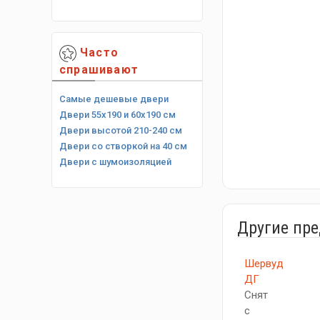
Часто
спрашивают
Самые дешевые двери
Двери 55х190 и 60х190 см
Двери высотой 210-240 см
Двери со створкой на 40 см
Двери с шумоизоляцией
Другие пр
Шервуд
ДГ
Снят
с