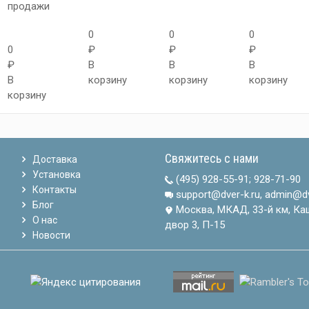
продажи
0
0
0
0
₽
₽
₽
₽
В
В
В
В
корзину
корзину
корзину
корзину
Свяжитесь с нами
Доставка
Установка
(495) 928-55-91
;
928-71-90
Контакты
support@dver-k.ru, admin@dv
Блог
Москва, МКАД, 33-й км, Ка
О нас
двор 3, П-15
Новости