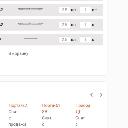
 ₽
шт.
к-т
 ₽
шт.
к-т
₽
шт.
к-т
В корзину
Порта-22
Порта-51
Приора
Вуд
Снят
SA
ДГ
Флэт-0.H
с
Снят
Снят
Снят
продажи
с
с
с