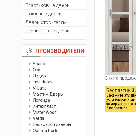
Пластиковые двери
Складные двери
Двери строителям
Специальные двери
ПРОИЗВОДИТЕЛИ
Браво
Ока
Лидер
Снят с продаж
Line doors
Vi Lario
Бесплатный 
Мактим Дверь
Закажите эту дв
установкой и м
Легенда
замер дверных 
Интехпласт
бесплатно!
Мister Wood
Verda
Беларускiя дзверы
Optima Porte