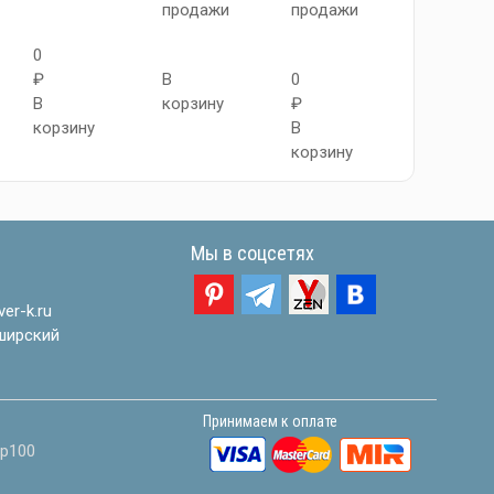
продажи
продажи
продажи
0
₽
В
0
В
В
корзину
₽
корзину
корзину
В
корзину
Мы в соцсетях
er-k.ru
ширский
Принимаем к оплате