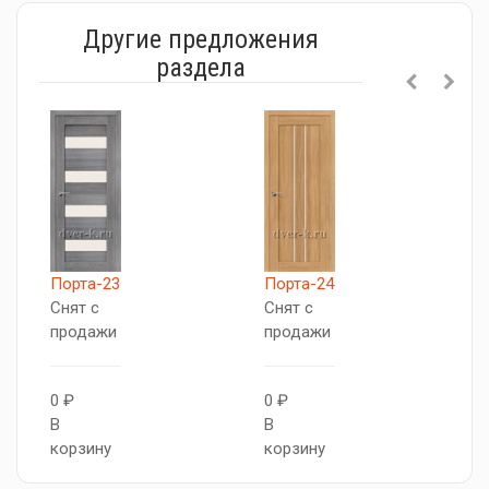
Другие предложения
раздела
Порта-23
Порта-24
П
Снят с
Снят с
С
продажи
продажи
п
0 ₽
0 ₽
0
В
В
В
корзину
корзину
к