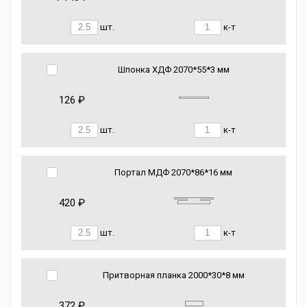
шт.
к-т
Шпонка ХДФ 2070*55*3 мм
126 ₽
шт.
к-т
Портал МДФ 2070*86*16 мм
420 ₽
шт.
к-т
Притворная планка 2000*30*8 мм
372 ₽