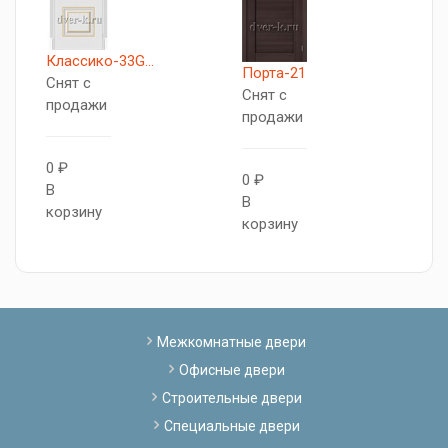
O
Классико-33G...
Порта-21
С
Снят с
Снят с
п
продажи
продажи
0
0 ₽
0 ₽
В
В
В
к
корзину
корзину
Межкомнатные двери
Офисные двери
Строительные двери
Специальные двери