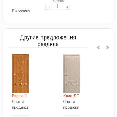
кол-во
В корзину
Другие предложения
раздела
Вираж-1
Клио ДГ
Б
Снят с
Снят с
С
продажи
продажи
п