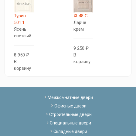
Турин
XL48 C
Т
501.1
Ларче
5
Ясень
крем
Я
светлый
п
9 250 ₽
8 950 ₽
В
1
В
корзину
В
корзину
к
Межкомнатные двери
Офисные двери
Строительные двери
Специальные двери
Складные двери