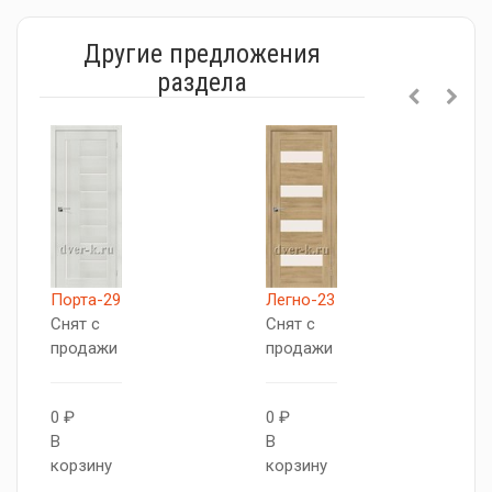
Другие предложения
раздела
Порта-29
Легно-23
П
Снят с
Снят с
С
продажи
продажи
п
0 ₽
0 ₽
0
В
В
В
корзину
корзину
к