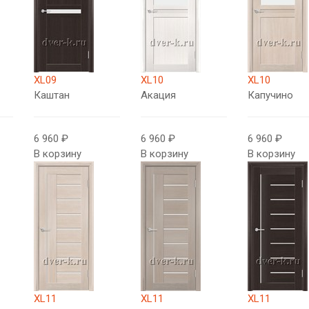
XL09
XL10
XL10
Каштан
Акация
Капучино
6 960 ₽
6 960 ₽
6 960 ₽
В корзину
В корзину
В корзину
XL11
XL11
XL11