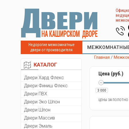
Официа
ведущи
межком
Недорогие межкомнатные
МЕЖКОМНАТНЫЕ
двери от производителя
Главная
/
Межком
КАТАЛОГ
Цена (руб.)
Двери Хард Флекс
Двери Финиш Флекс
3 000
Двери ПВХ
ЦЕНЫ ЗА ПОЛОТНО
Двери Эко Шпон
Двери Шпон
Двери Массив
Двери Эмаль