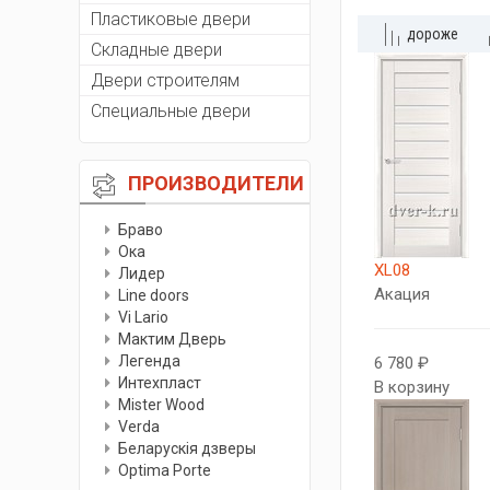
Пластиковые двери
дороже
Складные двери
Двери строителям
Специальные двери
ПРОИЗВОДИТЕЛИ
Браво
Ока
XL08
Лидер
Акация
Line doors
Vi Lario
Мактим Дверь
Легенда
6 780 ₽
Интехпласт
В корзину
Мister Wood
Verda
Беларускiя дзверы
Optima Porte