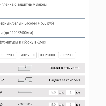
ш-пленка с защитным лаком
 черный/белый Lacobel + 500 руб)
и (до 1100*2400мм)
урнитуры и сборку в блок!
600*2000
700*2000
800*2000
900*2000
Входит в стоимость
 ₽
Наценка за комплект
 ₽
шт.
к-т
 ₽
шт.
к-т