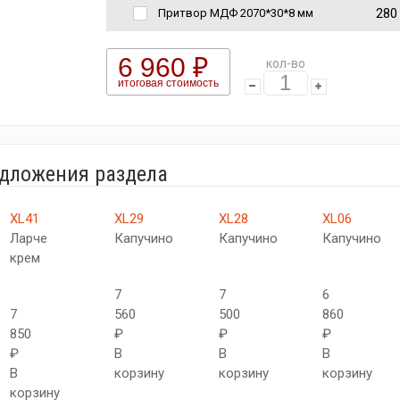
280
Притвор МДФ 2070*30*8 мм
6 960 ₽
кол-во
итоговая стоимость
едложения раздела
XL41
XL29
XL28
XL06
Ларче
Капучино
Капучино
Капучино
крем
7
7
6
7
560
500
860
850
₽
₽
₽
₽
В
В
В
В
корзину
корзину
корзину
корзину