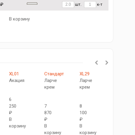
 ₽
шт.
к-т
В корзину
XL01
Стандарт
XL29
XL14
Акация
Ларче
Ларче
Капучино
крем
крем
6
6
250
7
8
760
₽
870
100
₽
В
₽
₽
В
корзину
В
В
корзину
корзину
корзину