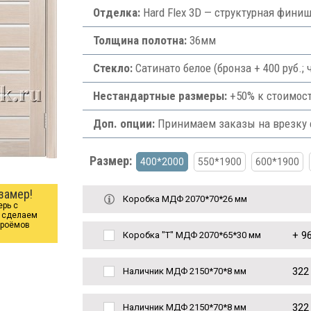
Отделка:
Hard Flex 3D — структурная фини
Толщина полотна:
36мм
Стекло:
Сатинато белое (бронза + 400 руб.;
Нестандартные размеры:
+50% к стоимост
Доп. опции:
Принимаем заказы на врезку ф
Размер:
400*2000
550*1900
600*1900
замер!
Коробка МДФ 2070*70*26 мм
ерь с
ы сделаем
проёмов
+
96
Коробка "Т" МДФ 2070*65*30 мм
322
Наличник МДФ 2150*70*8 мм
322
Наличник МДФ 2150*70*8 мм