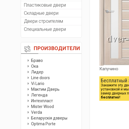
Пластиковые двери
Складные двери
Двери строителям
Специальные двери
ПРОИЗВОДИТЕЛИ
Браво
Ока
Капучино
Лидер
Line doors
Бесплатный 
Vi Lario
Закажите эту дв
Мактим Дверь
установкой и м
замер дверных 
Легенда
бесплатно!
Интехпласт
Мister Wood
Verda
Беларускiя дзверы
Optima Porte