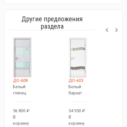
Другие предложения
раздела
ДО-608
ДО-603
Д
Белый
Белый
Б
глянец
бархат
г
56 800 ₽
54 950 ₽
5
В
В
В
корзину
корзину
к