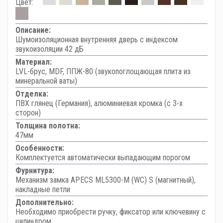
Цвет:
Описание:
Шумоизоляционная внутренняя дверь с индексом
звукоизоляции 42 дБ
Материал:
LVL-брус, MDF, ППЖ-80 (звукопоглощающая плита из
минеральной ваты)
Отделка:
ПВХ глянец (Германия), алюминиевая кромка (с 3-х
сторон)
Толщина полотна:
47мм
Особенности:
Комплектуется автоматически выпадающим порогом
Фурнитура:
Механизм замка APECS ML5300-M (WC) S (магнитный),
накладные петли
Дополнительно:
Необходимо приобрести ручку, фиксатор или ключевину с
цилиндром