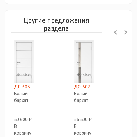
Другие предложения
раздела
ДГ-605
ДО-607
Д
Белый
Белый
Б
бархат
бархат
б
50 600 ₽
55 500 ₽
5
В
В
В
корзину
корзину
к