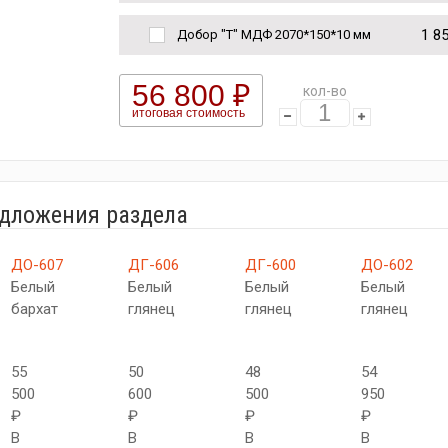
1 8
Добор "Т" МДФ 2070*150*10 мм
56 800 ₽
кол-во
итоговая стоимость
едложения раздела
ДО-607
ДГ-606
ДГ-600
ДО-602
Белый
Белый
Белый
Белый
бархат
глянец
глянец
глянец
55
50
48
54
500
600
500
950
₽
₽
₽
₽
В
В
В
В