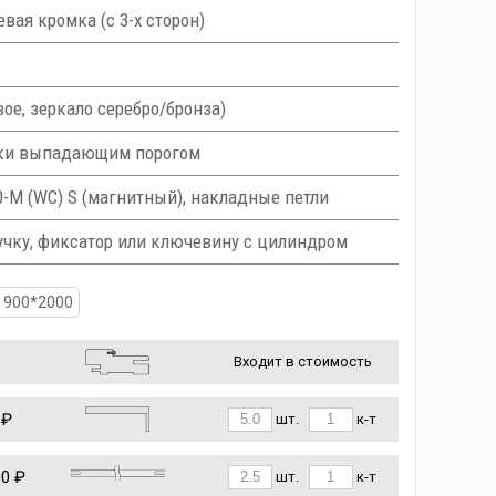
вая кромка (с 3-х сторон)
ое, зеркало серебро/бронза)
ски выпадающим порогом
M (WC) S (магнитный), накладные петли
учку, фиксатор или ключевину с цилиндром
900*2000
Входит в стоимость
 ₽
шт.
к-т
00 ₽
шт.
к-т