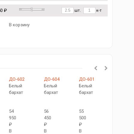
50 ₽
шт.
к-т
В корзину
ДО-602
ДО-604
ДО-601
ДО-603
Белый
Белый
Белый
Белый
бархат
бархат
бархат
бархат
54
56
55
54
950
450
500
950
₽
₽
₽
₽
В
В
В
В