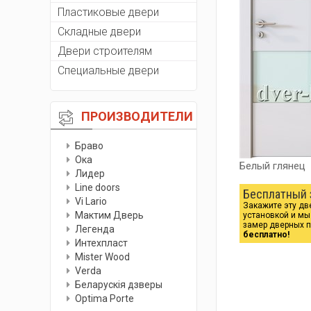
Пластиковые двери
Складные двери
Двери строителям
Специальные двери
ПРОИЗВОДИТЕЛИ
Браво
Ока
Белый глянец
Лидер
Line doors
Бесплатный 
Vi Lario
Закажите эту дв
Мактим Дверь
установкой и м
замер дверных 
Легенда
бесплатно!
Интехпласт
Мister Wood
Verda
Беларускiя дзверы
Optima Porte