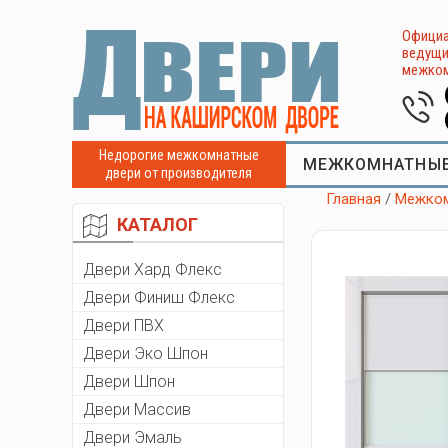
Официа
ведущи
межком
Недорогие межкомнатные
МЕЖКОМНАТНЫЕ
двери от производителя
Главная
/
Межком
КАТАЛОГ
Двери Хард Флекс
Двери Финиш Флекс
Двери ПВХ
Двери Эко Шпон
Двери Шпон
Двери Массив
Двери Эмаль