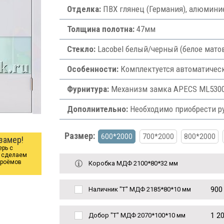
Отделка:
ПВХ глянец (Германия), алюминие
Толщина полотна:
47мм
Стекло:
Lacobel белый/черный (белое матов
Особенности:
Комплектуется автоматиче
Фурнитура:
Механизм замка APECS ML5300-
Дополнительно:
Необходимо приобрести р
Размер:
600*2000
700*2000
800*2000
замер!
ерь с
ы сделаем
проёмов
Коробка МДФ 2100*80*32 мм
900
Наличник "Т" МДФ 2185*80*10 мм
1 2
Добор "Т" МДФ 2070*100*10 мм