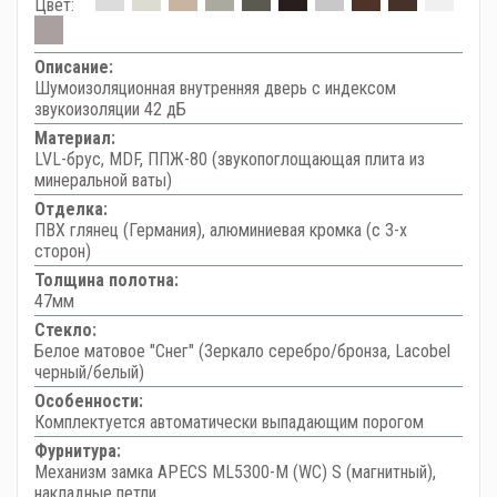
Цвет:
Описание:
Шумоизоляционная внутренняя дверь с индексом
звукоизоляции 42 дБ
Материал:
LVL-брус, MDF, ППЖ-80 (звукопоглощающая плита из
минеральной ваты)
Отделка:
ПВХ глянец (Германия), алюминиевая кромка (с 3-х
сторон)
Толщина полотна:
47мм
Стекло:
Белое матовое "Снег" (Зеркало серебро/бронза, Lacobel
черный/белый)
Особенности:
Комплектуется автоматически выпадающим порогом
Фурнитура:
Механизм замка APECS ML5300-M (WC) S (магнитный),
накладные петли