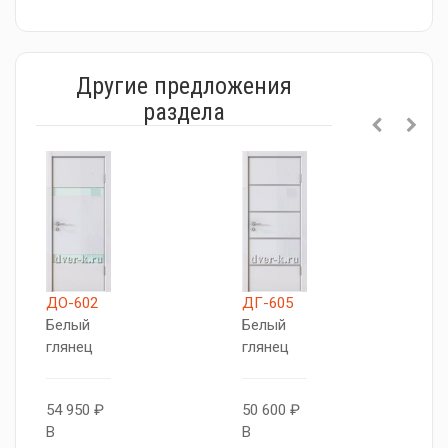
Другие предложения
раздела
ДО-602
ДГ-605
Д
Белый
Белый
Б
глянец
глянец
г
54 950 ₽
50 600 ₽
5
В
В
В