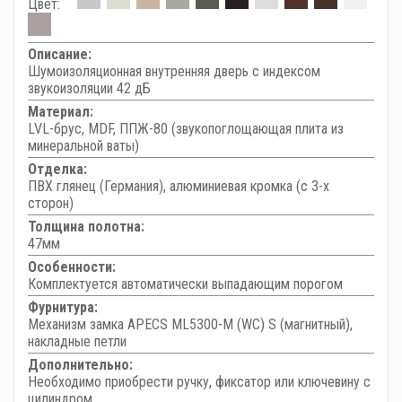
Цвет:
Описание:
Шумоизоляционная внутренняя дверь с индексом
звукоизоляции 42 дБ
Материал:
LVL-брус, MDF, ППЖ-80 (звукопоглощающая плита из
минеральной ваты)
Отделка:
ПВХ глянец (Германия), алюминиевая кромка (с 3-х
сторон)
Толщина полотна:
47мм
Особенности:
Комплектуется автоматически выпадающим порогом
Фурнитура:
Механизм замка APECS ML5300-M (WC) S (магнитный),
накладные петли
Дополнительно:
Необходимо приобрести ручку, фиксатор или ключевину с
цилиндром