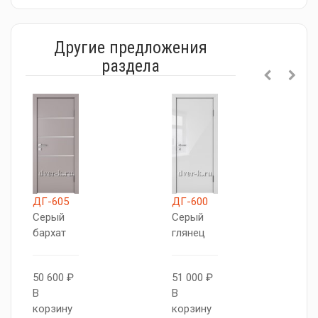
Другие предложения
раздела
ДГ-605
ДГ-600
Д
Серый
Серый
С
бархат
глянец
б
50 600 ₽
51 000 ₽
4
В
В
В
корзину
корзину
к