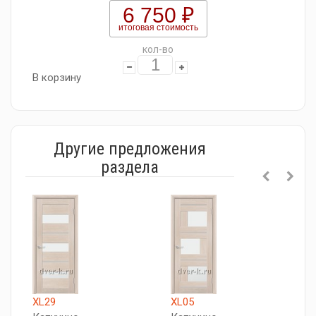
6 750 ₽
итоговая стоимость
кол-во
В корзину
Другие предложения
раздела
XL29
XL05
Б