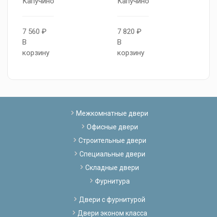
Капучино
Капучино
S
7 560 ₽
7 820 ₽
6
В
В
В
корзину
корзину
к
Межкомнатные двери
Офисные двери
Строительные двери
Специальные двери
Складные двери
Фурнитура
Двери с фурнитурой
Двери эконом класса